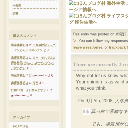
未分類
読書
This entry was posted on 水曜日, 
最近のコメント
ン
. You can follow any responses
出産体験記 3
に
出産体験記 2 » ゴ
leave a response
, or
trackback
f
ーデンどんぶり＠ペナン
より
出産体験記 2
に
えー、それでは出
There are currently 
産体験記 その1 » ゴーデンどんぶ
り＠ペナン
より
Why not let us know wha
出産体験記 2
に gordendon より
Your opinion is as valid 
出産体験記 2
に
リサ
より
what you think.
妊娠37週 今日生みますか？
に
gordendon より
On 9月 5th, 2008,
大冬
真っ白で素敵なキ
アーカイブ
でも、換気扇が
2012年10月