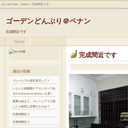
you are here :
home
» 完成間近です
ゴーデンどんぶり＠ペナン
完成間近です
Home
完成間近です
最近の投稿
マレーシアの母乳育児って？
いよいよ産褥期ケアセンターであ
るConfinement Homeへ入居！
悪夢の始まり。マレーシアで入院
したら絶対に必要なものは？
出産体験記 3
出産体験記 2