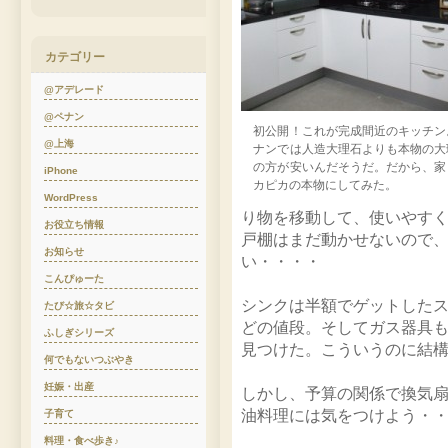
カテゴリー
@アデレード
@ペナン
初公開！これが完成間近のキッチン
@上海
ナンでは人造大理石よりも本物の大
の方が安いんだそうだ。だから、家
iPhone
カピカの本物にしてみた。
WordPress
り物を移動して、使いやす
お役立ち情報
戸棚はまだ動かせないので
お知らせ
い・・・・
こんぴゅーた
シンクは半額でゲットした
たび☆旅☆タビ
どの値段。そしてガス器具
ふしぎシリーズ
見つけた。こういうのに結
何でもないつぶやき
妊娠・出産
しかし、予算の関係で換気
油料理には気をつけよう・
子育て
料理・食べ歩き♪