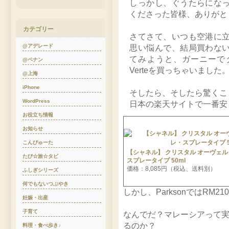
しっかし、ぐうたらにな
くださった皆様、ありがと
カテゴリー
さてさて、いつも空港に
@アデレード
思い悩んで、結局買わな
てみようと、ガーニーでターゲッ
@ペナン
Verteを買っちゃいました
@上海
iPhone
そしたら、そしたら驚くこ
WordPress
日本の楽天サイトで一番安
お役立ち情報
お知らせ
こんぴゅーた
【シャネル】 クリスタル オーヴェル
たび☆旅☆タビ
スプレータイプ 50ml
価格：8,085円（税込、送料別）
ふしぎシリーズ
何でもないつぶやき
しかし、ParksonではRM210 (
妊娠・出産
子育て
なんでだ？マレーシアって
るのか？
料理・食べ歩き♪