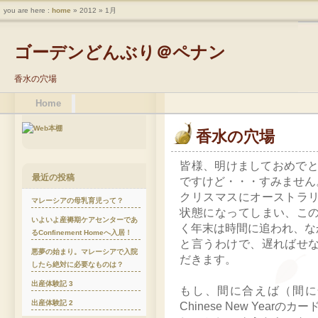
you are here :
home
» 2012 » 1月
ゴーデンどんぶり＠ペナン
香水の穴場
Home
香水の穴場
皆様、明けましておめで
最近の投稿
ですけど・・・すみません
クリスマスにオーストラ
マレーシアの母乳育児って？
状態になってしまい、こ
いよいよ産褥期ケアセンターであ
く年末は時間に追われ、な
るConfinement Homeへ入居！
と言うわけで、遅ればせ
悪夢の始まり。マレーシアで入院
だきます。
したら絶対に必要なものは？
出産体験記 3
もし、間に合えば（間に
出産体験記 2
Chinese New Year