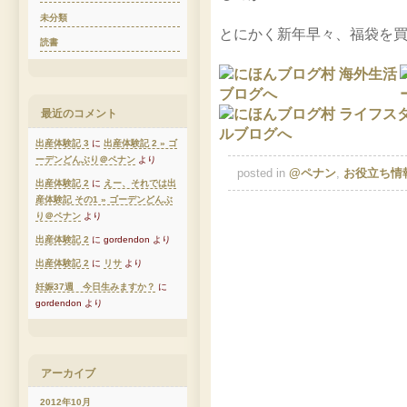
未分類
とにかく新年早々、福袋を
読書
最近のコメント
出産体験記 3
に
出産体験記 2 » ゴ
ーデンどんぶり＠ペナン
より
posted in
@ペナン
,
お役立ち情
出産体験記 2
に
えー、それでは出
産体験記 その1 » ゴーデンどんぶ
り＠ペナン
より
出産体験記 2
に gordendon より
出産体験記 2
に
リサ
より
妊娠37週 今日生みますか？
に
gordendon より
アーカイブ
2012年10月