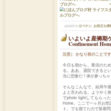
posted in
@ペナン
,
お役立ち情
いよいよ産褥期
Confinement 
注意） かなり前のことで
今日も朝から、黄疸のためのpho
る。ああ、退院できると
当に悲惨だ！体が参っちゃ
そんなこんなで、結局午
よと言われる。ようやく
でphoto lightしてもら
Home。ここで一ヶ月お
ト、でも寝てたので装着問