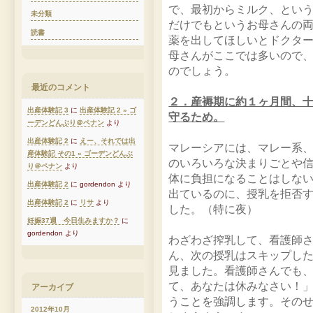
で、最初からミルク、とい
未分類
だけでもというお母さんの
読書
薬を出してほしいとドクタ
母さんがここでは多いので
のでしょう。
最近のコメント
２．産褥期に約１ヶ月間、
出産体験記 3
に
出産体験記 2 » ゴ
守るため。
ーデンどんぶり＠ペナン
より
出産体験記 2
に
えー、それでは出
マレーシアには、マレー系
産体験記 その1 » ゴーデンどんぶ
のいろいろな決まりごとや
り＠ペナン
より
体に負担になることはしな
出産体験記 2
に gordendon より
出ているのに、授乳を拒否
出産体験記 2
に
リサ
より
した。（特に夜）
妊娠37週 今日生みますか？
に
gordendon より
わざわざ搾乳して、看護師
ん、次の授乳はスキップし
見ました。看護師さんでも
て、あなたは休みなさい！
アーカイブ
うことを強調します。その
2012年10月