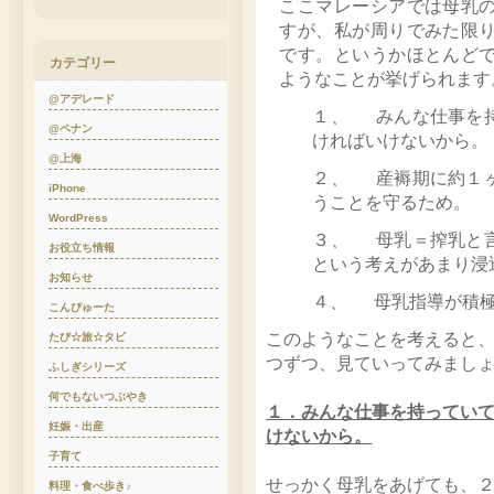
ここマレーシアでは母乳
すが、私が周りでみた限
です。というかほとんど
カテゴリー
ようなことが挙げられます
@アデレード
１、 みんな仕事を
@ペナン
ければいけないから。
@上海
２、 産褥期に約１
iPhone
うことを守るため。
WordPress
３、 母乳＝搾乳と
お役立ち情報
という考えがあまり浸
お知らせ
４、 母乳指導が積
こんぴゅーた
このようなことを考えると
たび☆旅☆タビ
つずつ、見ていってみまし
ふしぎシリーズ
何でもないつぶやき
１．みんな仕事を持ってい
妊娠・出産
けないから。
子育て
せっかく母乳をあげても、
料理・食べ歩き♪