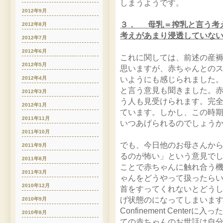
しまうようです。
2012年9月
３． 母乳＝搾乳と言う考
2012年8月
考えがあまり浸透していな
2012年7月
2012年6月
これに関しては、前述の産
2012年5月
思いますが、赤ちゃんとの
いようにも感じられました
2012年4月
と言う意見も聞きました。
2012年3月
う人も見受けられます。完
2012年1月
ています。しかし、この時
2011年11月
いつあげられるのでしょう
2011年10月
でも、今日他のお母さんか
2011年9月
るのが怖い」という意見で
2011年8月
ことで赤ちゃんに触れ合う
2011年3月
ゃんをどうやって扱ったら
2010年12月
首をすってくれないとどう
げ状態のになってしまいま
2010年9月
Confinement Centerに
2010年8月
ての赤ちゃんのお世話は自