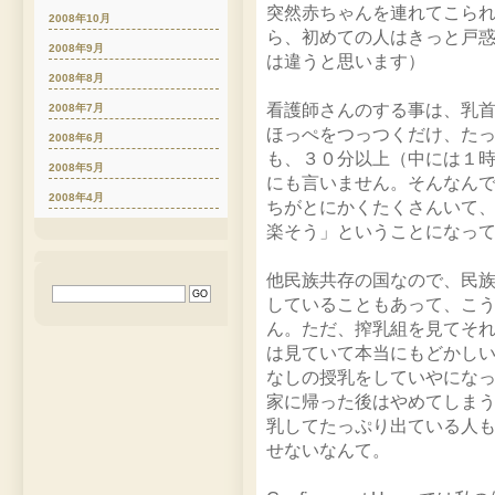
突然赤ちゃんを連れてこら
2008年10月
ら、初めての人はきっと戸
2008年9月
は違うと思います）
2008年8月
看護師さんのする事は、乳
2008年7月
ほっぺをつっつくだけ、た
2008年6月
も、３０分以上（中には１
2008年5月
にも言いません。そんなん
2008年4月
ちがとにかくたくさんいて
楽そう」ということになっ
他民族共存の国なので、民
していることもあって、こ
ん。ただ、搾乳組を見てそ
は見ていて本当にもどかし
なしの授乳をしていやにな
家に帰った後はやめてしま
乳してたっぷり出ている人
せないなんて。