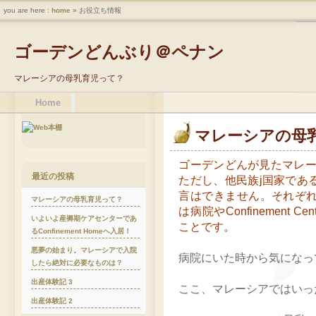
you are here :
home
» お役立ち情報
ゴーデンどんぶり＠ペナン
マレーシアの母乳育児って？
Home
マレーシアの母
ゴーデンどんが見たマレ
最近の投稿
ただし、他民族j国家であ
言はできません。それぞ
マレーシアの母乳育児って？
は病院やConfinement
いよいよ産褥期ケアセンターであ
ことです。
るConfinement Homeへ入居！
悪夢の始まり。マレーシアで入院
病院にいた時から気になっ
したら絶対に必要なものは？
出産体験記 3
ここ、マレーシアではいっ
出産体験記 2