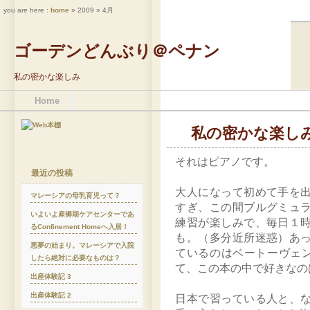
you are here :
home
» 2009 » 4月
ゴーデンどんぶり＠ペナン
私の密かな楽しみ
Home
私の密かな楽し
それはピアノです。
最近の投稿
大人になって初めて手を
マレーシアの母乳育児って？
すぎ、この間ブルグミュ
いよいよ産褥期ケアセンターであ
練習が楽しみで、毎日１
るConfinement Homeへ入居！
も。（多分近所迷惑）あ
悪夢の始まり。マレーシアで入院
ているのはベートーヴェンのSonati
したら絶対に必要なものは？
て、この本の中で好きなのはHelle
出産体験記 3
出産体験記 2
日本で習っている人と、