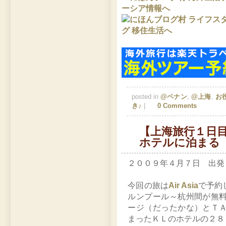
posted in
@ペナン
,
@上海
,
お
き♪
|
0 Comments
【上海旅行１日目】
ホテルに泊まる
２００９年４月７日 出発
今回の旅は
Air Asia
で予約
ルンプール～杭州間が無
ージ（だったかな）とＴ
まったＫＬのホテルの２８