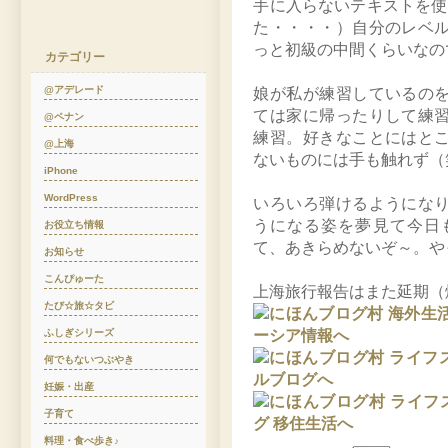
手に入らないテキストを使
た・・・・）自分のレベ
っと初級の中間くらいなの
カテゴリー
@アデレード
娘が私が練習しているの
ては家に帰ったりして練
@ペナン
練習。好きなことにはと
@上海
ないものには手も触れず（
iPhone
WordPress
いろいろ弾けるようにな
うになる姿を夢見て今日
お役立ち情報
て、あきらめないぞ～。や
お知らせ
こんぴゅーた
上海旅行報告はまた延期（
たび☆旅☆タビ
ふしぎシリーズ
何でもないつぶやき
妊娠・出産
子育て
料理・食べ歩き♪