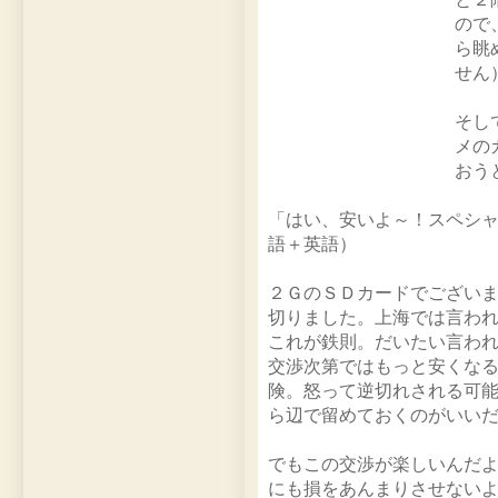
ので
ら眺
せん
そし
メの
おう
「はい、安いよ～！スペシ
語＋英語）
２ＧのＳＤカードでござい
切りました。上海では言わ
これが鉄則。だいたい言わ
交渉次第ではもっと安くな
険。怒って逆切れされる可
ら辺で留めておくのがいい
でもこの交渉が楽しいんだ
にも損をあんまりさせない