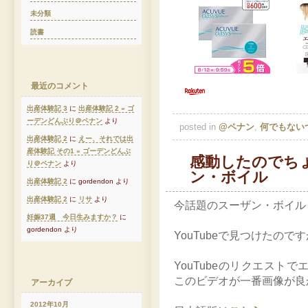
未分類
読書
最近のコメント
出産体験記 3
に
出産体験記 2 » ゴ
ーデンどんぶり＠ペナン
より
posted in
@ペナン
,
何でもない
出産体験記 2
に
えー、それでは出
産体験記 その1 » ゴーデンどんぶ
感動したのでち
り＠ペナン
より
ン・ボイル
出産体験記 2
に gordendon より
出産体験記 2
に
リサ
より
今話題のスーザン・ボイル
妊娠37週 今日生みますか？
に
gordendon より
YouTubeで見つけたの
YouTubeのリクエスト
このビデオが一番画像が良
アーカイブ
2012年10月