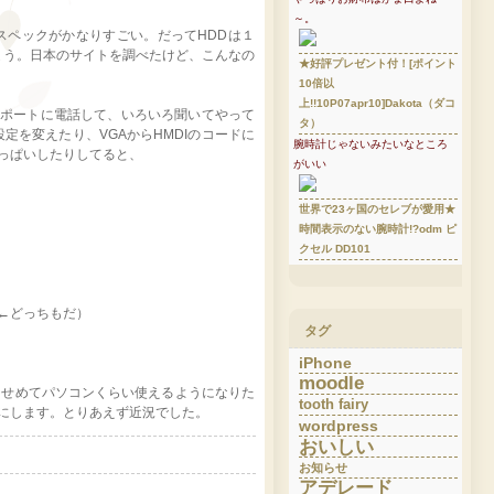
～。
スペックがかなりすごい。だってHDDは１
いましょう。日本のサイトを調べたけど、こんなの
★好評プレゼント付！[ポイント
10倍以
上!!10P07apr10]Dakota（ダコ
サポートに電話して、いろいろ聞いてやって
タ）
を変えたり、VGAからHMDIのコードに
腕時計じゃないみたいなところ
っぱいしたりしてると、
がいい
世界で23ヶ国のセレブが愛用★
時間表示のない腕時計!?odm ピ
クセル DD101
←どっちもだ）
タグ
iPhone
moodle
、せめてパソコンくらい使えるようになりた
tooth fairy
にします。とりあえず近況でした。
wordpress
おいしい
お知らせ
アデレード