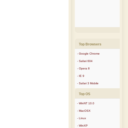
Top Browsers
- Google Chrome
- Safari 604
- Opera 8
- IE 9
- Safari 3 Mobile
Top OS
- WinNT 10.0
- MacOSX
- Linux
- WinXP