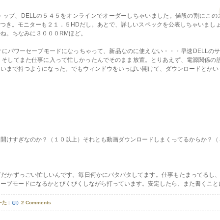
ップ、DELLの５４５をオンラインでオーダーしちゃいました。値段の割にこの
ofessionalつき。モニターも２１．５HDだし。あとで、詳しいスペックを公表しちゃ
ね。ちなみに３０００RMほど。
にパワーセーブモードになっちゃって、新品なのに使えない・・・早速DELLの
そしてまた仕事に入って忙しかったんでそのまま放置。とりあえず、電源関係の設定
らいまで持つようになった。でもウィンドウをいっぱい開けて、ダウンロードとかい
ム開けすぎなのか？（１０以上）それとも動画ダウンロードしまくってるからか？（
何だかずっごい忙しいんです。毎日何かにバタバタしてます。仕事もたまってるし
セーブモードになるかとびくびくしながら打っています。安定したら、また書くこと
ーた
|
2 Comments