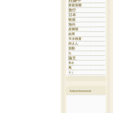
妊娠中
家庭菜園
旅行
日本
映画
海外
産褥期
結果
羊水検査
肉まん
胎動
虫
論文
香水
鳥
ＫＬ
Advertisement