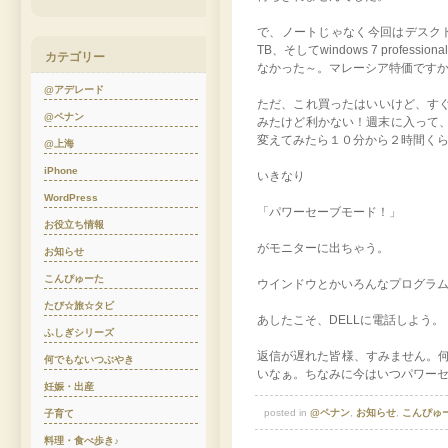
で、ノートじゃなく今回はデスクト
TB、そしてwindows 7 pr
カテゴリー
なかった～。マレーシア特価ですか
@アデレード
ただ、これ買ったはいいけど、すぐ
@ペナン
みたけど利かない！週末に入って、
変えてみたら１０分から２時間く
@上海
iPhone
いきなり
WordPress
「パワーセーブモード！」
お役立ち情報
がモニターに出ちゃう。
お知らせ
こんぴゅーた
ウインドウとかいろんなプログラ
たび☆旅☆タビ
あしたこそ、DELLに電話しよう。
ふしぎシリーズ
返信が遅れた皆様、すみません。
何でもないつぶやき
いなぁ。ちなみに今はいつパワー
妊娠・出産
posted in
@ペナン
,
お知らせ
,
こんぴゅ
子育て
料理・食べ歩き♪