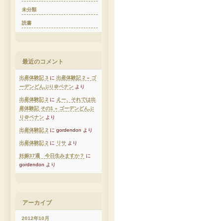
未分類
読書
最近のコメント
出産体験記 3
に
出産体験記 2 » ゴ
ーデンどんぶり＠ペナン
より
出産体験記 2
に
えー、それでは出
産体験記 その1 » ゴーデンどんぶ
り＠ペナン
より
出産体験記 2
に gordendon より
出産体験記 2
に
リサ
より
妊娠37週 今日生みますか？
に
gordendon より
アーカイブ
2012年10月