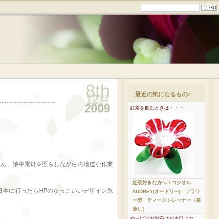
8th
最近の気になるもの♪
12月
2009
紅茶を飲むときは・・・
ろん、懐中電灯を照らしながらの地道な作業
紅茶好きな方へ！コジオル
。日本に行ったらHPのかっこいいデザイン系
AUDREY(オードリー) フラワ
ー型 ティーストレーナー（茶
漉し）
やっぱりお財布はがま口よね