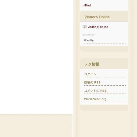
- iPod
Visitors Online
0
visitor(s) online
powered by
WassUp
メタ情報
ログイン
投稿の
RSS
コメントの
RSS
WordPress.org