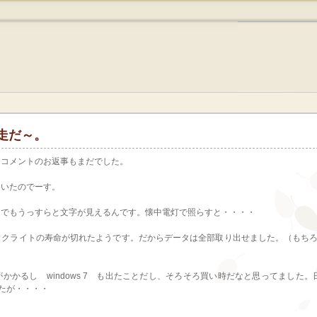
走だ～。
しコメントのお返事もまだでした。
ていたのでーす。
。でもうっすらと文字が見えるんです。懐中電灯で照らすと・・・・
ックライトの寿命が切れたようです。だからデータは全部取り出せました。（もち
かかるし windows 7 も出たことだし、そろそろ買い時だなと思ってました
したが・・・・