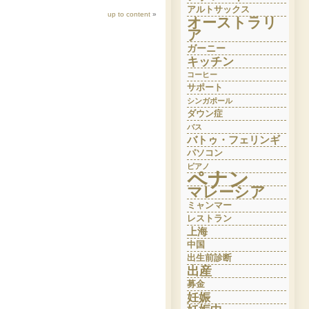
アルトサックス
up to content
»
オーストラリ
ア
ガーニー
キッチン
コーヒー
サポート
シンガポール
ダウン症
バス
バトゥ・フェリンギ
パソコン
ピアノ
ペナン
マレーシア
ミャンマー
レストラン
上海
中国
出生前診断
出産
募金
妊娠