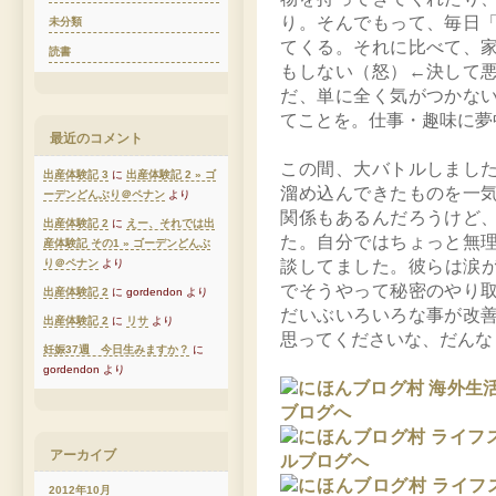
り。そんでもって、毎日
未分類
てくる。それに比べて、
読書
もしない（怒）←決して
だ、単に全く気がつかな
てことを。仕事・趣味に夢
最近のコメント
この間、大バトルしまし
出産体験記 3
に
出産体験記 2 » ゴ
溜め込んできたものを一
ーデンどんぶり＠ペナン
より
関係もあるんだろうけど
出産体験記 2
に
えー、それでは出
た。自分ではちょっと無
産体験記 その1 » ゴーデンどんぶ
り＠ペナン
より
談してました。彼らは涙が出
でそうやって秘密のやり
出産体験記 2
に gordendon より
だいぶいろいろな事が改
出産体験記 2
に
リサ
より
思ってくださいな、だんな
妊娠37週 今日生みますか？
に
gordendon より
アーカイブ
2012年10月