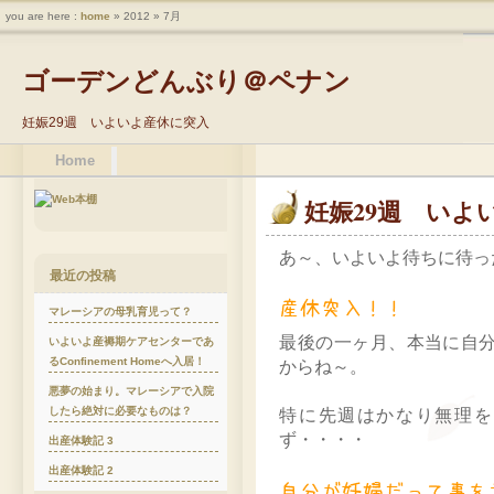
you are here :
home
» 2012 » 7月
ゴーデンどんぶり＠ペナン
妊娠29週 いよいよ産休に突入
Home
妊娠29週 いよ
あ～、いよいよ待ちに待っ
最近の投稿
マレーシアの母乳育児って？
最後の一ヶ月、本当に自
いよいよ産褥期ケアセンターであ
るConfinement Homeへ入居！
からね～。
悪夢の始まり。マレーシアで入院
したら絶対に必要なものは？
特に先週はかなり無理を
ず・・・・
出産体験記 3
出産体験記 2