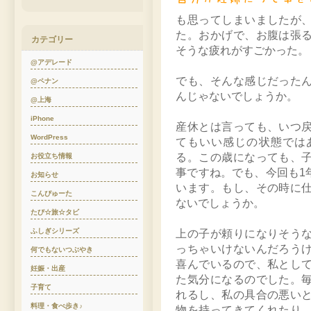
も思ってしまいましたが
た。おかげで、お腹は張
カテゴリー
そうな疲れがすごかった。
@アデレード
でも、そんな感じだった
@ペナン
んじゃないでしょうか。
@上海
iPhone
産休とは言っても、いつ
WordPress
てもいい感じの状態では
る。この歳になっても、
お役立ち情報
事ですね。でも、今回も1
お知らせ
います。もし、その時に
こんぴゅーた
ないでしょうか。
たび☆旅☆タビ
ふしぎシリーズ
上の子が頼りになりそう
っちゃいけないんだろう
何でもないつぶやき
喜んでいるので、私とし
妊娠・出産
た気分になるのでした。
子育て
れるし、私の具合の悪い
料理・食べ歩き♪
物を持ってきてくれたり