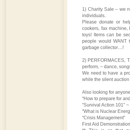
1) Charity Sale – we 
individuals.
Please donate or help
cookers, fax machine, 
toys! Items can be se
people would WANT to
garbage collector…!
2) PERFORMACES, TAL
perform, ~ dance, son
We need to have a pr
while the silent auction
Also looking for anyone
“How to prepare for and
“Survival Action 101″ 
“What is Nuclear Energ
“Crisis Management”
First Aid Demonstration