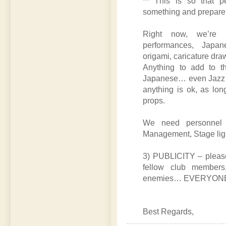
** This is so that 
something and prepare b
Right now, we’re 
performances, Japan
origami, caricature draw
Anything to add to t
Japanese… even Jazz p
anything is ok, as lo
props.
We need personnel 
Management, Stage ligh
3) PUBLICITY – please,
fellow club members,
enemies… EVERYONE to 
Best Regards,