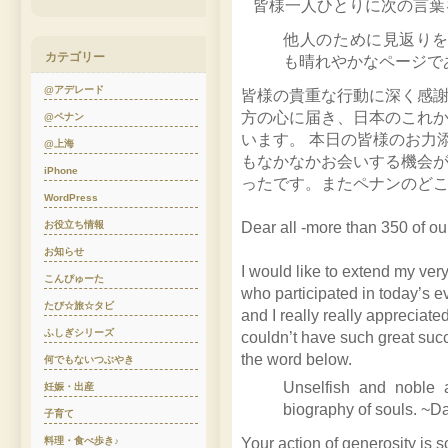
皆様一人ひとりに次の言葉
他人のために見返り
カテゴリー
も晴れやかなページで
@アデレード
皆様の貴重な行動に深く感
方の心に届き、日本のこれ
@ペナン
います。 本日の皆様のお力
@上海
もなかなかお会いする機会
iPhone
ったです。またペナンのど
WordPress
お役立ち情報
Dear all -more than 350 of ou
お知らせ
I would like to extend my ver
こんぴゅーた
who participated in today’s e
たび☆旅☆タビ
and I really really appreciate
ふしぎシリーズ
couldn’t have such great succ
the word below.
何でもないつぶやき
Unselfish and noble 
妊娠・出産
biography of souls. ~
子育て
料理・食べ歩き♪
Your action of generosity is so