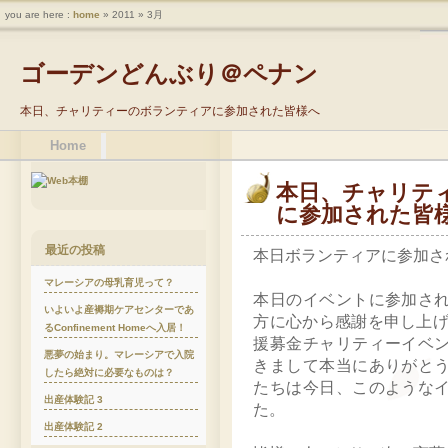
you are here :
home
» 2011 » 3月
ゴーデンどんぶり＠ペナン
本日、チャリティーのボランティアに参加された皆様へ
Home
本日、チャリテ
に参加された皆
最近の投稿
本日ボランティアに参加さ
マレーシアの母乳育児って？
本日のイベントに参加さ
いよいよ産褥期ケアセンターであ
方に心から感謝を申し上げ
るConfinement Homeへ入居！
援募金チャリティーイベ
悪夢の始まり。マレーシアで入院
きまして本当にありがと
したら絶対に必要なものは？
たちは今日、このような
出産体験記 3
た。
出産体験記 2