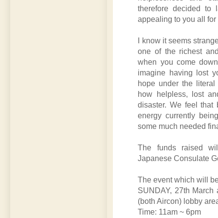
therefore decided to
appealing to you all for
I know it seems strange 
one of the richest an
when you come down to
imagine having lost yo
hope under the litera
how helpless, lost an
disaster. We feel that
energy currently being
some much needed financ
The funds raised wil
Japanese Consulate Ge
The event which will b
SUNDAY, 27th March 
(both Aircon) lobby are
Time: 11am ~ 6pm