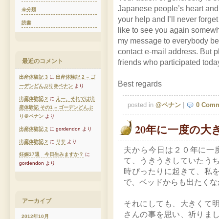
Japanese people’s heart and li
未分類
your help and I’ll never forge
読書
like to see you again somewhe
my message to everybody beca
contact e-mail address. But 
最近のコメント
friends who participated today
出産体験記 3
に
出産体験記 2 » ゴ
Best regards
ーデンどんぶり＠ペナン
より
出産体験記 2
に
えー、それでは出
posted in
@ペナン
|
0 Comm
産体験記 その1 » ゴーデンどんぶ
り＠ペナン
より
20年に一度の大
出産体験記 2
に gordendon より
出産体験記 2
に
リサ
より
夫から今日は２０年に一
妊娠37週 今日生みますか？
に
て、うきうきしていたう
gordendon より
時ぴったりに起きて、私
で、ベッドからも出たくな
アーカイブ
それにしても、大きくて
さんの事を思い、祈りま
2012年10月