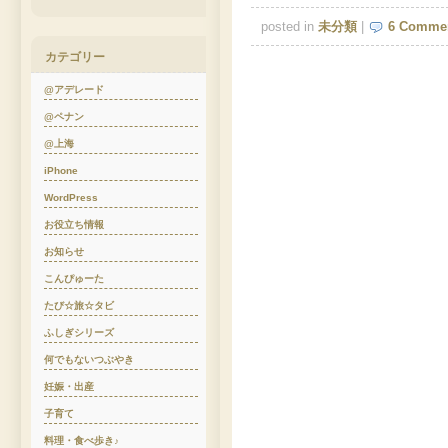
posted in
未分類
|
6 Comme
カテゴリー
@アデレード
@ペナン
@上海
iPhone
WordPress
お役立ち情報
お知らせ
こんぴゅーた
たび☆旅☆タビ
ふしぎシリーズ
何でもないつぶやき
妊娠・出産
子育て
料理・食べ歩き♪