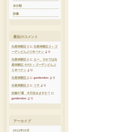
未分類
読書
最近のコメント
出産体験記 3
に
出産体験記 2 » ゴ
ーデンどんぶり＠ペナン
より
出産体験記 2
に
えー、それでは出
産体験記 その1 » ゴーデンどんぶ
り＠ペナン
より
出産体験記 2
に gordendon より
出産体験記 2
に
リサ
より
妊娠37週 今日生みますか？
に
gordendon より
アーカイブ
2012年10月