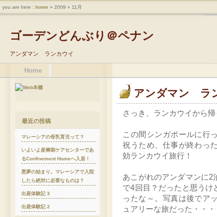
you are here :
home
» 2009 » 11月
ゴーデンどんぶり＠ペナン
アンダマン ランカウイ
Home
アンダマン ラ
さっき、ランカウイから帰
最近の投稿
この間シンガポールに行
マレーシアの母乳育児って？
祝うため、仕事が終わっ
いよいよ産褥期ケアセンターであ
効ランカウイ旅行！
るConfinement Homeへ入居！
悪夢の始まり。マレーシアで入院
あこがれのアンダマンに2
したら絶対に必要なものは？
で4回目？だったと思うけ
出産体験記 3
ったな～。写真は後でア
出産体験記 2
ュアリーな旅だった・・・