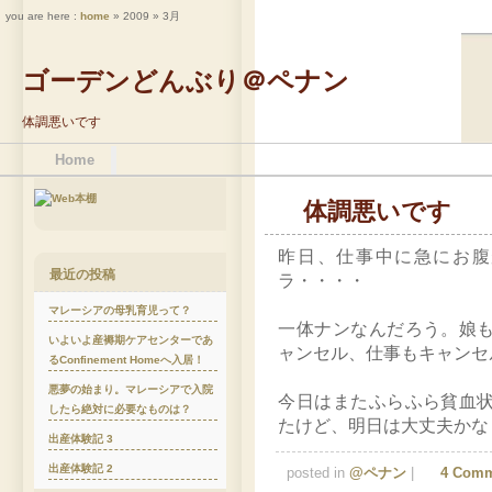
you are here :
home
» 2009 » 3月
ゴーデンどんぶり＠ペナン
体調悪いです
Home
体調悪いです
昨日、仕事中に急にお腹
最近の投稿
ラ・・・・
マレーシアの母乳育児って？
一体ナンなんだろう。娘
いよいよ産褥期ケアセンターであ
ャンセル、仕事もキャンセ
るConfinement Homeへ入居！
悪夢の始まり。マレーシアで入院
今日はまたふらふら貧血
したら絶対に必要なものは？
たけど、明日は大丈夫かな
出産体験記 3
出産体験記 2
posted in
@ペナン
|
4 Comm