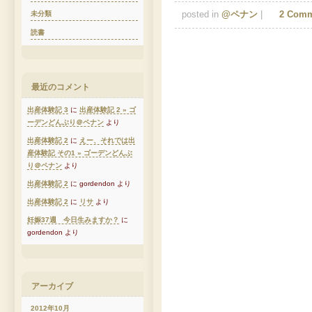
未分類
posted in
@ペナン
|
2 Comm
読書
最近のコメント
出産体験記 3
に
出産体験記 2 » ゴ
ーデンどんぶり＠ペナン
より
出産体験記 2
に
えー、それでは出
産体験記 その1 » ゴーデンどんぶ
り＠ペナン
より
出産体験記 2
に gordendon より
出産体験記 2
に
リサ
より
妊娠37週 今日生みますか？
に
gordendon より
アーカイブ
2012年10月