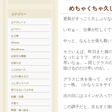
めちゃくちゃ久
カテゴリー
更新がすっごく久しぶりな
@アデレード
いやぁ～、仕事が忙しくて
@ペナン
@上海
やっと、なんとか落ち着い
iPhone
WordPress
そういえば、昨日また娘
お役立ち情報
なったようで、ポロッと
早いなぁ。←同じクラス
お知らせ
抜けるのだけ早いのか。。
こんぴゅーた
たび☆旅☆タビ
グラスに水を張って、その中に
ふしぎシリーズ
と一晩。（かなりエキサイ
何でもないつぶやき
次の日にはコインが入って
妊娠・出産
子育て
この調子だと、次もすぐ抜
料理・食べ歩き♪