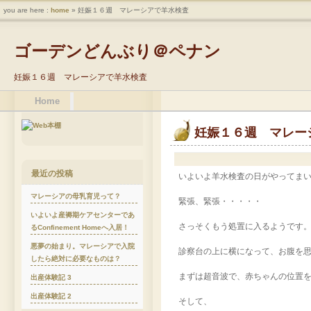
you are here :
home
» 妊娠１６週 マレーシアで羊水検査
ゴーデンどんぶり＠ペナン
妊娠１６週 マレーシアで羊水検査
Home
妊娠１６週 マレー
最近の投稿
いよいよ羊水検査の日がやってま
マレーシアの母乳育児って？
緊張、緊張・・・・・
いよいよ産褥期ケアセンターであ
さっそくもう処置に入るようです
るConfinement Homeへ入居！
悪夢の始まり。マレーシアで入院
診察台の上に横になって、お腹を
したら絶対に必要なものは？
まずは超音波で、赤ちゃんの位置
出産体験記 3
出産体験記 2
そして、