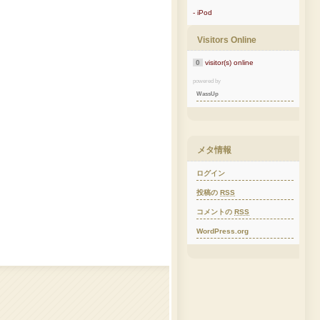
- iPod
Visitors Online
0
visitor(s) online
powered by
WassUp
メタ情報
ログイン
投稿の
RSS
コメントの
RSS
WordPress.org