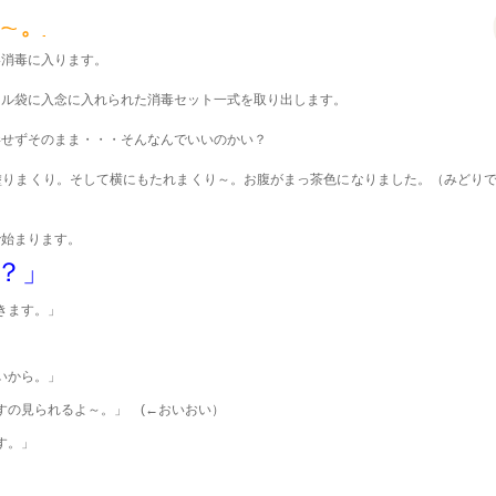
い消毒に入ります。
ール袋に入念に入れられた消毒セット一式を取り出します。
毒せずそのまま・・・そんなんでいいのかい？
塗りまくり。そして横にもたれまくり～。お腹がまっ茶色になりました。（みどり
・
で始まります。
？」
きます。」
いから。」
すの見られるよ～。」 (←おいおい）
す。」
」