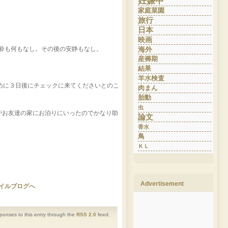
妊娠中
家庭菜園
旅行
日本
映画
酔も何もなし。その後の安静もなし。
海外
産褥期
結果
羊水検査
めに３日後にチェックに来てくださいとのこ
肉まん
胎動
虫
がお友達の家にお泊りにいったのでかなり助
論文
香水
鳥
ＫＬ
Advertisement
sponses to this entry through the
RSS 2.0
feed.