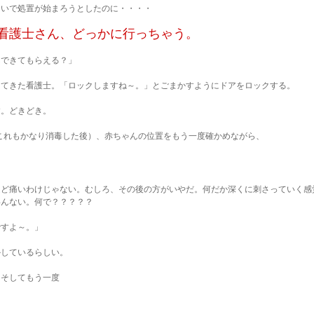
ないで処置が始まろうとしたのに・・・・
看護士さん、どっかに行っちゃう。
んできてもらえる？」
ってきた看護士。「ロックしますね～。」とごまかすようにドアをロックする。
す。どきどき。
これもかなり消毒した後）、赤ちゃんの位置をもう一度確かめながら、
ほど痛いわけじゃない。むしろ、その後の方がいやだ。何だか深くに刺さっていく感
わんない。何で？？？？？
ですよ～。」
かしているらしい。
。そしてもう一度