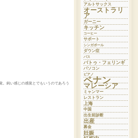
アルトサックス
オーストラリ
ア
ガーニー
キッチン
コーヒー
サポート
シンガポール
ダウン症
バス
バトゥ・フェリンギ
パソコン
ピアノ
ペナン
覚。鈍い感じの感覚とでもいうのであろう
マレーシア
ミャンマー
レストラン
上海
中国
出生前診断
出産
募金
妊娠