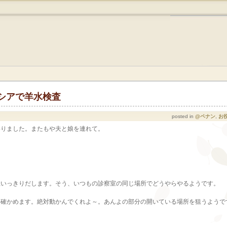
シアで羊水検査
posted in
@ペナン
,
お
いりました。またもや夫と娘を連れて。
。
思いっきりだします。そう、いつもの診察室の同じ場所でどうやらやるようです。
を確かめます。絶対動かんでくれよ～。あんよの部分の開いている場所を狙うようで