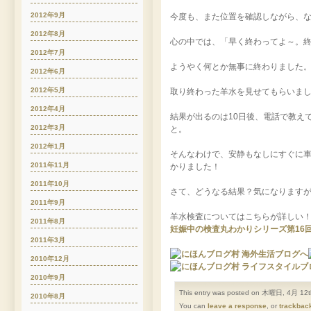
2012年9月
今度も、また位置を確認しながら、
2012年8月
心の中では、「早く終わってよ～。
2012年7月
ようやく何とか無事に終わりました
2012年6月
2012年5月
取り終わった羊水を見せてもらいまし
2012年4月
結果が出るのは10日後、電話で教え
2012年3月
と。
2012年1月
そんなわけで、安静もなしにすぐに車
2011年11月
かりました！
2011年10月
さて、どうなる結果？気になります
2011年9月
羊水検査についてはこちらが詳しい
2011年8月
妊娠中の検査丸わかりシリーズ第16
2011年3月
2010年12月
2010年9月
This entry was posted on 木曜日, 4月 12th,
2010年8月
You can
leave a response
, or
trackbac