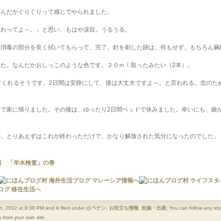
なんだかぐりぐりって感じでやられました。
終わってよ～。」と思い、もはや涙目。うるうる。
。消毒の部分を良く拭いてもらって、完了。針を刺した跡は、何もせず。もちろん麻
た。なんだかおしっこのような色です。２０ｍｌ取ったみたい（2本）。
てくれるそうです。2日間は安静にして、後は大丈夫ですよ～。と言われる。念のた
で家に帰りました。その後は、ゆったり2日間ベッドで休みました。幸いにも、娘
が、とりあえずはこれが終わっただけで、かなり解放された気分になったのでした。
！
回 「羊水検査」の巻
 2012 at 8:38 PM and is filed under
@ペナン
,
お役立ち情報
,
妊娠・出産
. You can follow any re
k
from your own site.