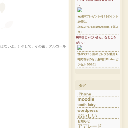
～。
★好評プレゼント付！[ポイント
10倍以
上!!10P07apr10]Dakota（ダコ
タ）
腕時計じゃないみたいなところ
がいい
ではないよ。）そして、その後、アルコール
世界で23ヶ国のセレブが愛用★
時間表示のない腕時計!?odm ピ
クセル DD101
タグ
iPhone
moodle
tooth fairy
wordpress
おいしい
お知らせ
アデレード