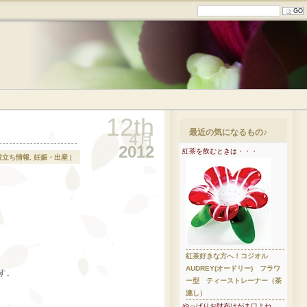
12th
最近の気になるもの♪
4月
2012
紅茶を飲むときは・・・
役立ち情報
,
妊娠・出産
|
紅茶好きな方へ！コジオル
AUDREY(オードリー) フラワ
す。
ー型 ティーストレーナー（茶
漉し）
やっぱりお財布はがま口よね