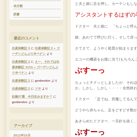
と夫と娘に念を押し、カーテンもし
未分類
アシスタントするはずの
読書
ドクター 夫と娘に 「ちょっと呼
娘、あわてて呼びに行く。そして戻
最近のコメント
さてさて、ようやく処置が始まりま
出産体験記 3
に
出産体験記 2 » ゴ
ーデンどんぶり＠ペナン
より
エコーの機器をお腹に当て(もちろん
出産体験記 2
に
えー、それでは出
産体験記 その1 » ゴーデンどんぶ
ぶすーっ
り＠ペナン
より
出産体験記 2
に gordendon より
ちょっとチクッとしましたが、それ
か。しかし、しかし・・・・全然終
出産体験記 2
に
リサ
より
妊娠37週 今日生みますか？
に
ドクター 「足でね、邪魔してるん
gordendon より
どうやら赤ちゃん、足をどすどす動
あきらめたドクター、一旦針を抜く
アーカイブ
ぶすーっ
2012年10月