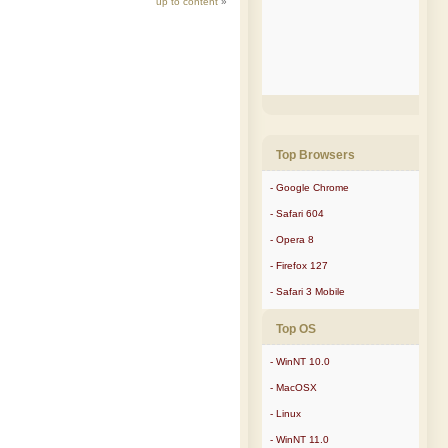
up to content
»
Top Browsers
- Google Chrome
- Safari 604
- Opera 8
- Firefox 127
- Safari 3 Mobile
Top OS
- WinNT 10.0
- MacOSX
- Linux
- WinNT 11.0