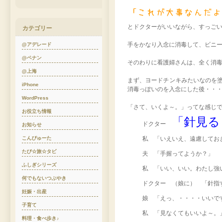
とドクターがいいながら、すっご
カテゴリー
手をかなり入念に消毒して、ビニ
@アデレード
@ペナン
そのわりに看護婦さんは、全く消
@上海
まず、ヨードチンキみたいなのを
iPhone
消毒っぽいのを入念にした後・・
WordPress
「さて、いくよ～。」ってな感じ
お役立ち情報
「針見る
ドクター
お知らせ
こんぴゅーた
私 「いえいえ、遠慮してお
たび☆旅☆タビ
夫 「手握ってようか？」
ふしぎシリーズ
私 「いい、いい。わたし強
何でもないつぶやき
ドクター （娘に） 「針指
妊娠・出産
娘 「えっ、・・・・いいで
子育て
私 「見なくてもいいよ～。
料理・食べ歩き♪