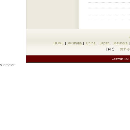
HOME
Australia
China
Japan
Malaysia
【PR】
無料
Copyright (C)
sitemeter