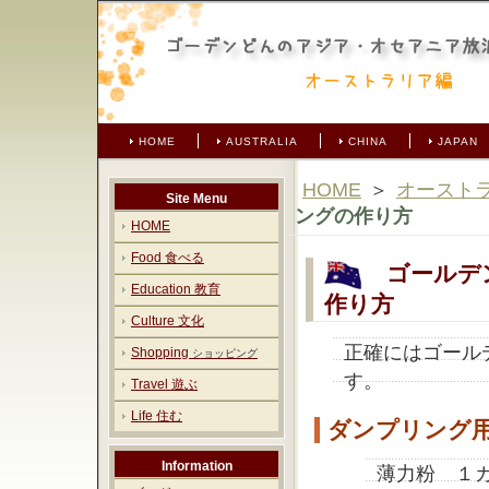
HOME
AUSTRALIA
CHINA
JAPAN
HOME
＞
オースト
Site Menu
ングの作り方
HOME
Food 食べる
ゴールデン・ダ
Education 教育
作り方
Culture 文化
正確にはゴール
Shopping
ショッピング
す。
Travel 遊ぶ
Life 住む
ダンプリング
Information
薄力粉 １