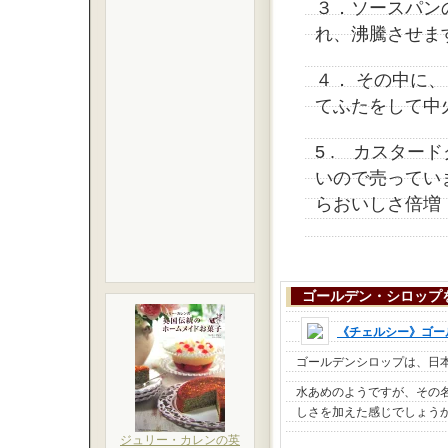
３．ソースパン
れ、沸騰させま
４． その中に
てふたをして中
5 . カスタ
いので売ってい
らおいしさ倍増
ゴールデン・シロップ
《チェルシー》ゴー
ゴールデンシロップは、日
水あめのようですが、その
しさを加えた感じでしょう
ジュリー・カレンの英