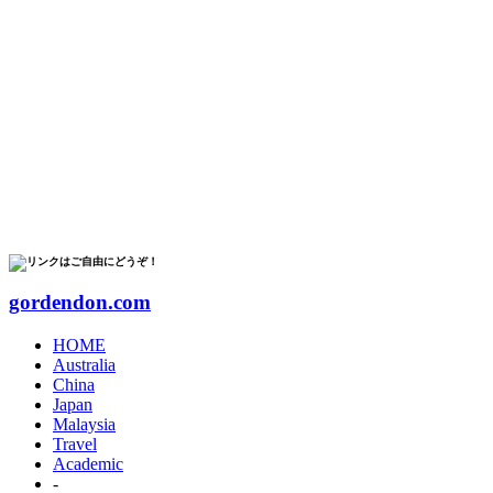
リンクはご自由にどうぞ！
gordendon.com
HOME
Australia
China
Japan
Malaysia
Travel
Academic
-