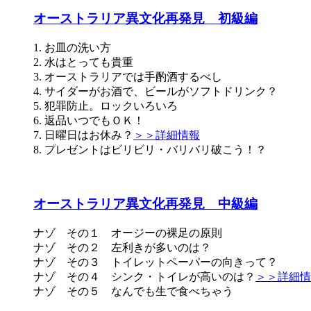
オーストラリア異文化再発見 初級編
知ってお
1. お皿の洗い方
2. 水はとっても貴重
3. オーストラリアでは手酌酒するべし
4. サイダーがお酒で、ビールがソフトドリンク？
5. 犯罪防止。ロックいろいろ
6. 返品いつでもＯＫ！
7. 日曜日はお休み？
＞＞詳細情報
8. プレゼントはビリビリ・バリバリ破こう！？
オーストラリア異文化再発見 中級編
オージー
ナゾ その１ オージーの裸足の原則
ナゾ その２ 左利きが多いのは？
ナゾ その３ トイレットペーパーの向きって？
ナゾ その４ シンク・トイレが高いのは？
＞＞詳細情
ナゾ その５ なんでも生で食べちゃう