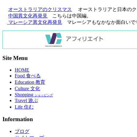
オーストラリアのクリスマス
オーストラリアと日本のク
中国異文化再発見
こちらは中国編。
マレーシア異文化再発見
マレーシアもなかなか面白いで
Site Menu
HOME
Food 食べる
Education 教育
Culture 文化
Shopping
ショッピング
Travel 遊ぶ
Life 住む
Information
ブログ