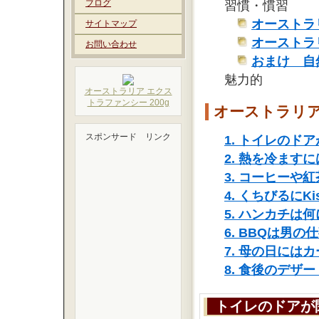
ブログ
習慣・慣習
オーストラ
サイトマップ
オーストラ
お問い合わせ
おまけ 自
魅力的
オーストラリア エクス
トラファンシー 200g
オーストラリ
スポンサード リンク
1. トイレのド
2. 熱を冷ます
3. コーヒーや
4. くちびるにKis
5. ハンカチは
6. BBQは男の
7. 母の日には
8. 食後のデザ
トイレのドアが閉