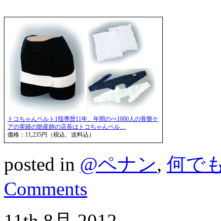
トコちゃんベルト1指導歴11年、年間のべ1000人の骨盤ケ
アの実績の助産師の店長はトコちゃんベル…
価格：11,235円（税込、送料込）
posted in
@ペナン
,
何で
Comments
11th
8月
2012