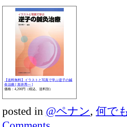
【送料無料】イラストと写真で学ぶ逆子の鍼
灸治療 [ 形井秀一 ]
価格：4,200円（税込、送料別）
posted in
@ペナン
,
何で
Comments