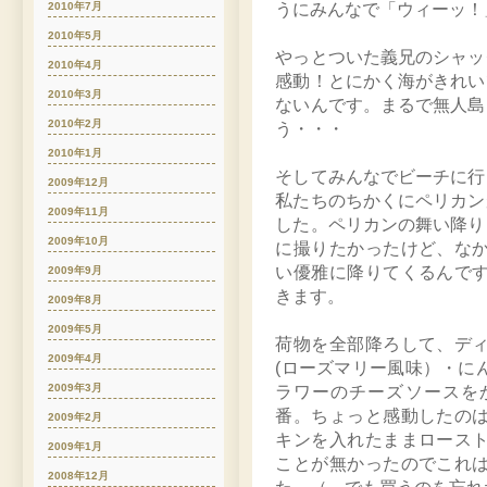
うにみんなで「ウィーッ！
2010年7月
2010年5月
やっとついた義兄のシャッ
2010年4月
感動！とにかく海がきれい
2010年3月
ないんです。まるで無人島
2010年2月
う・・・
2010年1月
そしてみんなでビーチに行
2009年12月
私たちのちかくにペリカン
2009年11月
した。ペリカンの舞い降り
2009年10月
に撮りたかったけど、な
い優雅に降りてくるんで
2009年9月
きます。
2009年8月
2009年5月
荷物を全部降ろして、デ
2009年4月
(ローズマリー風味）・に
2009年3月
ラワーのチーズソースを
番。ちょっと感動したの
2009年2月
キンを入れたままロース
2009年1月
ことが無かったのでこれ
2008年12月