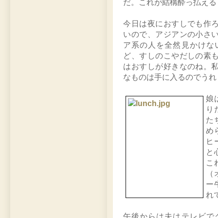
だ。これが結構酔っ払える
今日は夜におすしでも作
いので、アジアンの小さ
ア系の人を全然見かけな
ど、すしのこやだしの素
はおすしが好きなのね。
なものは手に入るのでうれ
娘
り
た
め
ヒ
と
こ
（
ー
れ
午後からは夫はテレビで