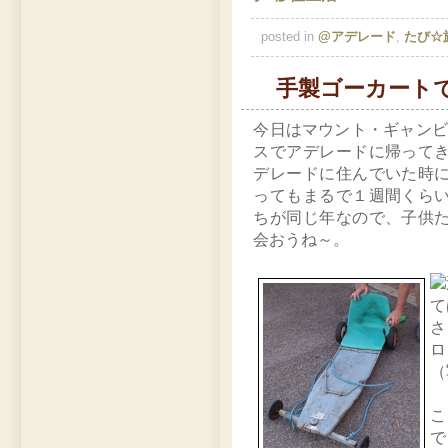
posted in
@アデレード
,
たび☆
手製ゴーカート
今日はマウント・ギャンビ
スでアデレードに帰って
デレードに住んでいた時
ってもまるで１週間くら
ちが同じ年なので、子供
会おうね～。
さ
ロ
（
こ
で