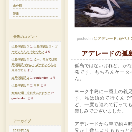
未分類
読書
最近のコメント
posted in
@アデレード
,
@ペナ
出産体験記 3
に
出産体験記 2 » ゴ
アデレードの孤
ーデンどんぶり＠ペナン
より
出産体験記 2
に
えー、それでは出
産体験記 その1 » ゴーデンどんぶ
孤島ではないけれど、かな
り＠ペナン
より
発です。もちろんケータ
出産体験記 2
に gordendon より
ん。
出産体験記 2
に
リサ
より
ヨーク半島に一番上の義
妊娠37週 今日生みますか？
に
す。私は始めて行くんで
gordendon より
ど、一度も連れて行って
楽しみでございました。
アーカイブ
アデレードから車で約４時間
兄が十数年よりももっと
2012年10月