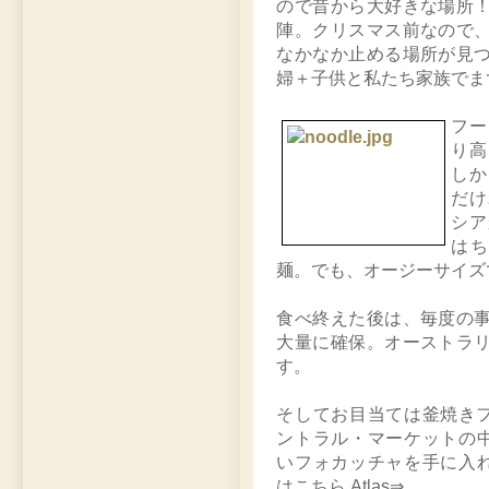
ので昔から大好きな場所
陣。クリスマス前なので
なかなか止める場所が見
婦＋子供と私たち家族でま
フー
り高
しか
だけ
シア
は
麺。でも、オージーサイズ
食べ終えた後は、毎度の
大量に確保。オーストラ
す。
そしてお目当ては釜焼き
ントラル・マーケットの
いフォカッチャを手に入
はこちら Atlas⇒