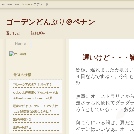
you are here :
home
» アデレード
ゴーデンどんぶり＠ペナン
遅いけど・・・謹賀新年
Home
遅いけど・・・
皆様、遅れましたが明け
最近の投稿
４日なんですね～。今年もど
ﾘ♪
マレーシアの母乳育児って？
いよいよ産褥期ケアセンターであ
無事にオーストラリアか
るConfinement Homeへ入居！
走させられ疲れてダラダ
悪夢の始まり。マレーシアで入院
ろうとしている・・・ああ
したら絶対に必要なものは？
出産体験記 3
向こうにいる間は、夏だ
出産体験記 2
ペナンはいいなぁ。オー