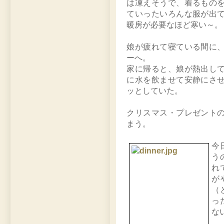
は凍えそうで、着るもの
ていったいろんな服が出
暖房が必要なほど寒い～。
娘が疲れて寝ている間に
ーへ。
家に帰ると、娘が熱出し
に水を飲ませて安静にさ
ッとしていた。
クリスマス・プレゼント
まう。
今
う
れ
が
（
っ
な