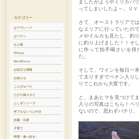
ましたがようやくリカバ
ってしまいしたよ～。ＵＶ
カテゴリー
さて、オーストラリアで
@アデレード
なエリアに行っていたの
メやイルカも見たし、釣
@ペナン
に釣り上げました！！そ
@上海
に作って拍手喝さいを得
iPhone
た。
WordPress
そして、ワインを毎日一
お役立ち情報
て太りすぎでペナン入り
お知らせ
りでこれから大変です。
こんぴゅーた
たび☆旅☆タビ
と、まあヒマを見つけて
ふしぎシリーズ
入りの写真はこちら！ペ
ないので、思わずパチリ。
何でもないつぶやき
妊娠・出産
子育て
料理・食べ歩き♪