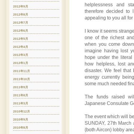
helplessness and st
2012年9月
therefore decided to
2012年8月
appealing to you all for
2012年7月
I know it seems strange 
2012年6月
one of the richest an
2012年5月
when you come down to
2012年4月
imagine having lost yo
2012年3月
hope under the litera
how helpless, lost an
2012年1月
disaster. We feel that
2011年11月
energy currently being
2011年10月
some much needed financ
2011年9月
2011年8月
The funds raised wil
Japanese Consulate Ge
2011年3月
2010年12月
The event which will b
2010年9月
SUNDAY, 27th March 
2010年8月
(both Aircon) lobby are