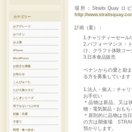
場所：Straits Q
http://www.straitsquay.c
カテゴリー
@アデレード
計画（案）：
@ペナン
1.チャリティーセール
@上海
2.パフォーマンス・
け、クラフト体験コー
iPhone
3.日本食品販売
WordPress
お役立ち情報
ペナンからの愛と励
お知らせ
る方を募集しています
こんぴゅーた
1.法人・個人：チャ
たび☆旅☆タビ
お手伝い
ふしぎシリーズ
＊品物は新品、又は
何でもないつぶやき
物・電気製品・おもち
妊娠・出産
＊原則的に品物は当
の方は開催場 STRAI
子育て
預かりします。
料理・食べ歩き♪