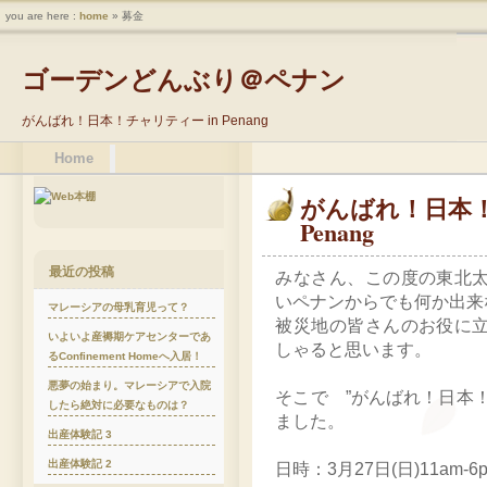
you are here :
home
» 募金
ゴーデンどんぶり＠ペナン
がんばれ！日本！チャリティー in Penang
Home
がんばれ！日本！
Penang
最近の投稿
みなさん、この度の東北
いペナンからでも何か出来
マレーシアの母乳育児って？
被災地の皆さんのお役に
いよいよ産褥期ケアセンターであ
しゃると思います。
るConfinement Homeへ入居！
悪夢の始まり。マレーシアで入院
そこで ”がんばれ！日本
したら絶対に必要なものは？
ました。
出産体験記 3
出産体験記 2
日時：3月27日(日)11am-6