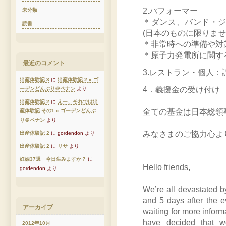
2.パフォーマー
未分類
＊ダンス、バンド・
読書
(日本のものに限りま
＊非常時への準備や対
＊原子力発電所に関す
最近のコメント
3.レストラン・個人
出産体験記 3
に
出産体験記 2 » ゴ
4．義援金の受け付け
ーデンどんぶり＠ペナン
より
出産体験記 2
に
えー、それでは出
全ての基金は日本総領
産体験記 その1 » ゴーデンどんぶ
り＠ペナン
より
みなさまのご協力心よ
出産体験記 2
に gordendon より
出産体験記 2
に
リサ
より
妊娠37週 今日生みますか？
に
Hello friends,
gordendon より
We’re all devastated b
and 5 days after the eve
アーカイブ
waiting for more inform
have decided that w
2012年10月