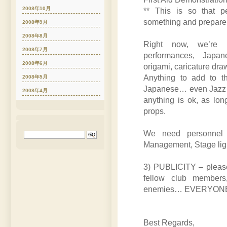
2008年10月
** This is so that 
something and prepare b
2008年9月
2008年8月
Right now, we’re 
2008年7月
performances, Japan
2008年6月
origami, caricature draw
Anything to add to t
2008年5月
Japanese… even Jazz p
2008年4月
anything is ok, as lo
props.
We need personnel 
Management, Stage ligh
3) PUBLICITY – please,
fellow club members,
enemies… EVERYONE to 
Best Regards,