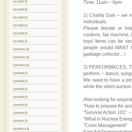
Time: 11am ~ 6pm
2010年7月
2010年5月
1) Charity Sale – we 
2010年4月
individuals.
2010年3月
Please donate or help
2010年2月
cookers, fax machine, 
toys! Items can be se
2010年1月
people would WANT to
2009年12月
garbage collector…!
2009年11月
2009年10月
2) PERFORMACES, TAL
perform, ~ dance, son
2009年9月
We need to have a pr
2009年8月
while the silent auction
2009年5月
2009年4月
Also looking for anyone
“How to prepare for and
2009年3月
“Survival Action 101″ 
2009年2月
“What is Nuclear Energ
2009年1月
“Crisis Management”
2008年12月
First Aid Demonstration